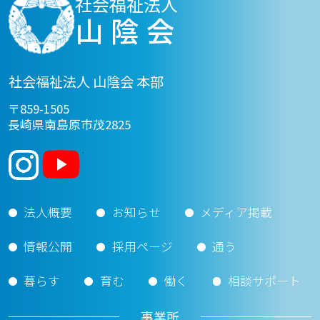
社会福祉法人
山陰会
社会福祉法人 山陰会 本部
〒859-1505
長崎県南島原市茂2825
法人概要
お知らせ
メディア掲載
情報公開
採用ページ
通う
暮らす
育む
働く
相談サポート
事業所