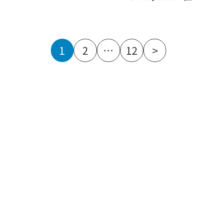
1
2
…
12
>