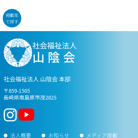
掲載年
で探す
社会福祉法人
山陰会
社会福祉法人 山陰会 本部
〒859-1505
長崎県南島原市茂2825
法人概要
お知らせ
メディア掲載