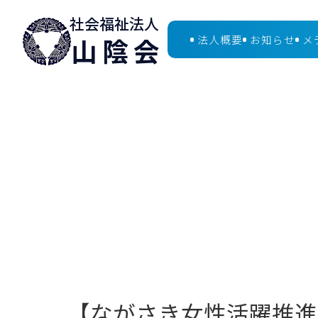
社会福祉法人
山陰会
法人概要
お知らせ
メ
【ながさき女性活躍推進