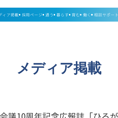
ディア掲載
採用ページ
通う
暮らす
育む
働く
相談サポー
メディア掲載
会議10周年記念広報誌「ひろ