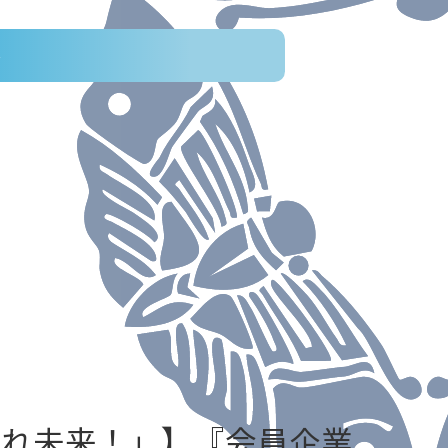
ト
がれ未来！」】『会員企業