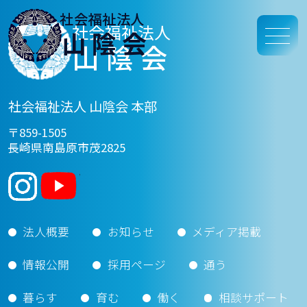
社会福祉法人
社会福祉法人
山陰会
山陰会
社会福祉法人 山陰会 本部
〒859-1505
長崎県南島原市茂2825
法人概要
お知らせ
メディア掲載
情報公開
採用ページ
通う
暮らす
育む
働く
相談サポート